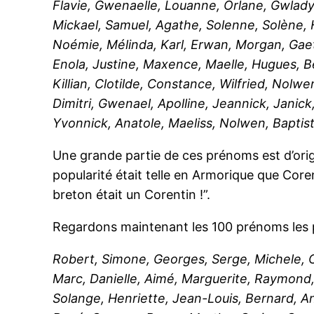
Flavie, Gwenaelle, Louanne, Orlane, Gwladys
Mickael, Samuel, Agathe, Solenne, Solène, 
Noémie, Mélinda, Karl, Erwan, Morgan, Gaet
Enola, Justine, Maxence, Maelle, Hugues, B
Killian, Clotilde, Constance, Wilfried, Nolw
Dimitri, Gwenael, Apolline, Jeannick, Janic
Yvonnick, Anatole, Maeliss, Nolwen, Baptis
Une grande partie de ces prénoms est d’origi
popularité était telle en Armorique que Cor
breton était un Corentin !”.
Regardons maintenant les 100 prénoms les p
Robert, Simone, Georges, Serge, Michele, Ch
Marc, Danielle, Aimé, Marguerite, Raymond,
Solange, Henriette, Jean-Louis, Bernard, An