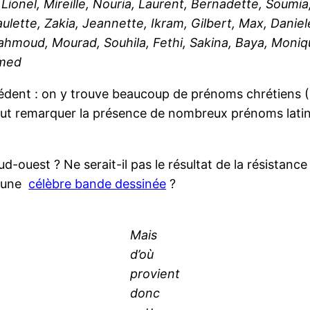
ionel, Mireille, Nouria, Laurent, Bernadette, Soumia
ulette, Zakia, Jeannette, Ikram, Gilbert, Max, Danie
 Mahmoud, Mourad, Souhila, Fethi, Sakina, Baya, Moniqu
amed
ent : on y trouve beaucoup de prénoms chrétiens (Ma
out remarquer la présence de nombreux prénoms latin
uest ? Ne serait-il pas le résultat de la résistance d’
s une
célèbre bande dessinée
?
Mais
d’où
provient
donc