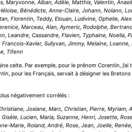
, Maryvonne, Alban, Adèle, Matthis, Valentin, Anaell
Héloise, Bénédicte, Anne-Claire, Johann, Nolann, L
an, Florentin, Teddy, Elouan, Ludivine, Ophelie, Al
erenice, Marceau, Alan, Aymeric, Rodolphe, Bertrand
enn, Leandre, Cassandre, Flavien, Typhaine, Noella, P
k, Francois-Xavier, Sullyvan, Jimmy, Melaine, Loanne,
te, Tifenn
ne celte. Par exemple, pour le prénom Corentin, j’ai 
entin, pour les Français, servait à désigner les Bret
lus négativement corrélés :
ristiane, Josiane, Marc, Christian, Pierre, Myriam, 
 Gisèle, Lucien, Maria, Suzanne, Henri, Josette, Ros
ne-Marie, Roland, André, Rose, Jean, Joelle, Renée,