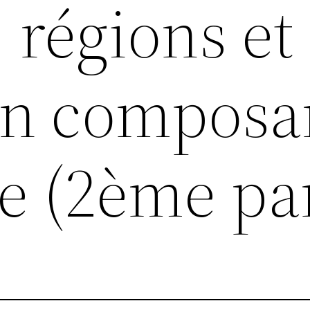
 régions et
en composa
e (2ème par